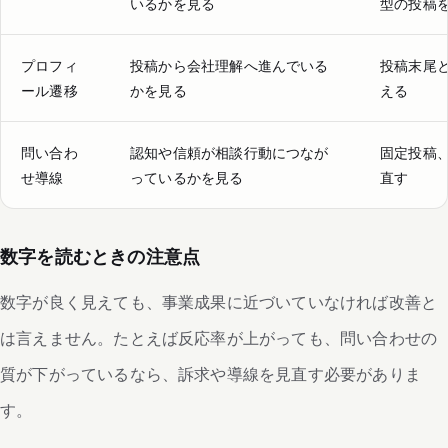
いるかを見る
型の投稿
プロフィ
投稿から会社理解へ進んでいる
投稿末尾
ール遷移
かを見る
える
問い合わ
認知や信頼が相談行動につなが
固定投稿
せ導線
っているかを見る
直す
数字を読むときの注意点
数字が良く見えても、事業成果に近づいていなければ改善と
は言えません。たとえば反応率が上がっても、問い合わせの
質が下がっているなら、訴求や導線を見直す必要がありま
す。