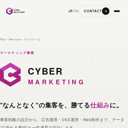
CONTACT
JP
/
EN
Top
—
Service
—
Marketing
マーケティング事業
マーケティング事業
“なんとなく”の集客を、勝てる
仕組み
に。
事業戦略の設計から、広告運用・SNS運用・Web制作まで。データ
で“売れる導線”を一気通貫で設計します。