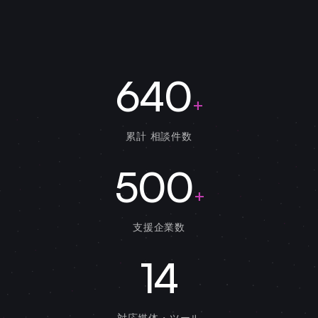
640
+
累計 相談件数
500
+
支援企業数
14
対応媒体・ツール