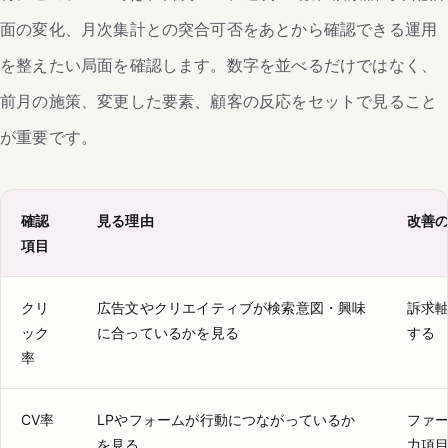
面の変化、月次集計との突合可否をあとから確認できる運用
を整えたい局面を確認します。数字を並べるだけではなく、
前月の施策、変更した要素、顧客の反応をセットで見ること
が重要です。
確認
見る理由
改善
項目
クリ
広告文やクリエイティブが検索意図・興味
訴求
ック
に合っているかを見る
する
率
CV率
LPやフォームが行動につながっているか
ファー
を見る
力項