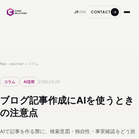
CONTACT
JP
/
EN
Top
—
Journal
—
コラム
コラム
AI活用
2026.05.20
ブログ記事作成にAIを使うとき
の注意点
AIで記事を作る際に、検索意図・独自性・事実確認をどう担